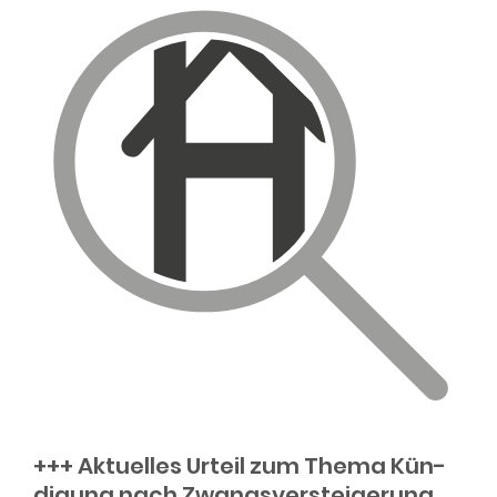
+++ Aktuelles Urteil zum Thema Kün­
di­gung nach Zwangs­ver­stei­ge­rung