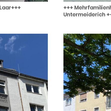
-Laar+++
+++ Mehrfamilien
Untermeiderich +