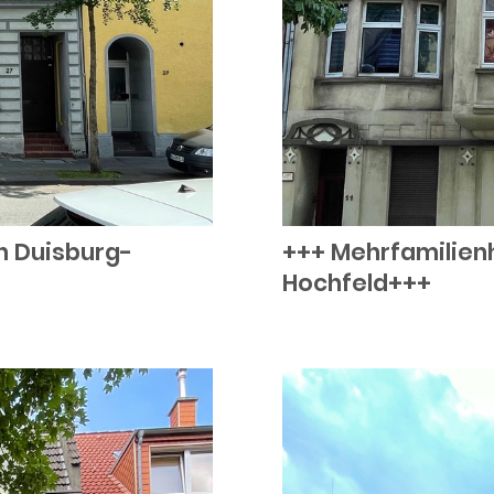
n Duisburg-
+++ Mehrfamilienh
Hochfeld+++