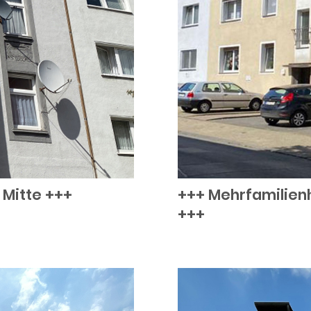
 Mitte +++
+++ Mehrfamilien
+++